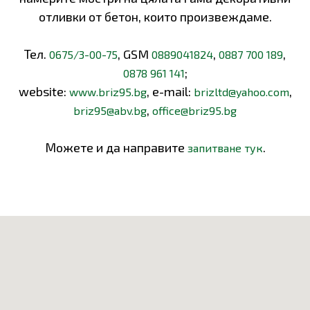
отливки от бетон, които произвеждаме.
Тел.
, GSM
,
,
0675/3-00-75
0889041824
0887 700 189
;
0878 961 141
website:
, e-mail:
,
www.briz95.bg
brizltd@yahoo.com
,
briz95@abv.bg
office@briz95.bg
Можете и да направите
.
запитване тук