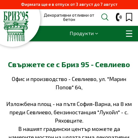
Фирмата ще е в отпуск от 3 август до 7 август
Декоративни отливки от
бетон
Продукти
Свържете се с Бриз 95 - Севлиево
Офис и производство - Севлиево, ул. "Марин
Попов" 64,
Изложбена площ - на пътя София-Варна, на 8 км
преди Севлиево, бензиностанция "Лукойл" - с.
Ряховците.
В нашият градински център можете да
намерите мостри на цялата гама декоративни